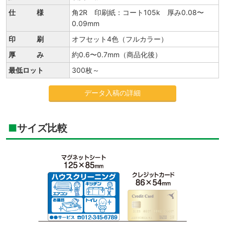
仕 様
角2R 印刷紙：コート105k 厚み0.08〜
0.09mm
印 刷
オフセット4色（フルカラー）
厚 み
約0.6〜0.7mm（商品化後）
最低ロット
300枚～
データ入稿の詳細
サイズ比較