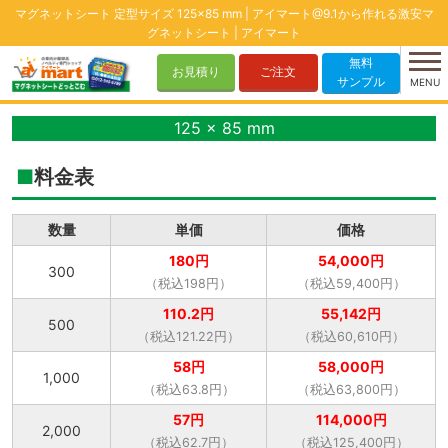
マグネットシート 定型サイズ 125×85 mm | アイマート@9.1から作れる激安マ
グネットシート | アイマート
無料
お見積り
ご注文
サンプル
MENU
125 x 85 mm
料金表
数量
単価
価格
180円
54,000円
300
（税込198円）
（税込59,400円）
110.2円
55,142円
500
（税込121.22円）
（税込60,610円）
58円
58,000円
1,000
（税込63.8円）
（税込63,800円）
57円
114,000円
2,000
（税込62.7円）
（税込125,400円）