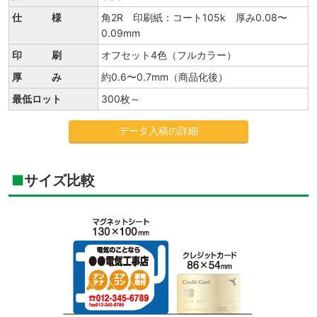
仕 様
角2R 印刷紙：コート105k 厚み0.08〜
0.09mm
印 刷
オフセット4色（フルカラー）
厚 み
約0.6〜0.7mm（商品化後）
最低ロット
300枚～
データ入稿の詳細
サイズ比較