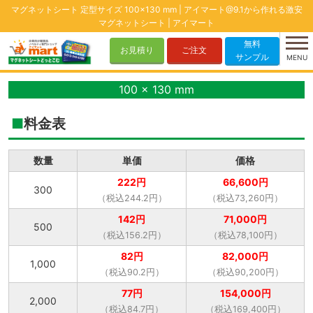
マグネットシート 定型サイズ 100×130 mm | アイマート@9.1から作れる激安
マグネットシート | アイマート
無料
お見積り
ご注文
サンプル
MENU
100 x 130 mm
料金表
数量
単価
価格
222円
66,600円
300
（税込244.2円）
（税込73,260円）
142円
71,000円
500
（税込156.2円）
（税込78,100円）
82円
82,000円
1,000
（税込90.2円）
（税込90,200円）
77円
154,000円
2,000
（税込84.7円）
（税込169,400円）