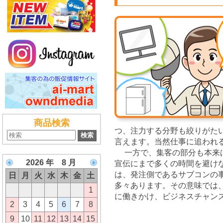
商品検索
つ、注力する分野も絞りがた
言えます。当然仕事に追われ
一方で、集客の部分も本来は
2026 年 8 月
宣伝にまで多くの時間を避け
は、発注側であるサブコンの
日
月
火
水
木
金
土
多々あります。その意味では
1
に働きかけ、ビジネスチャン
2
3
4
5
6
7
8
9
10
11
12
13
14
15