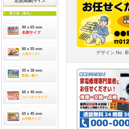
定型(既製)サイズ
■
長方形（角丸）
90 x 65 mm
名刺サイズ
80 x 55 mm
デザイン No .
E
人気サイズ！
55 x 38 mm
取扱い最小
60 x 40 mm
コンパクトサイズ
65 x 45 mm
お手軽サイズ