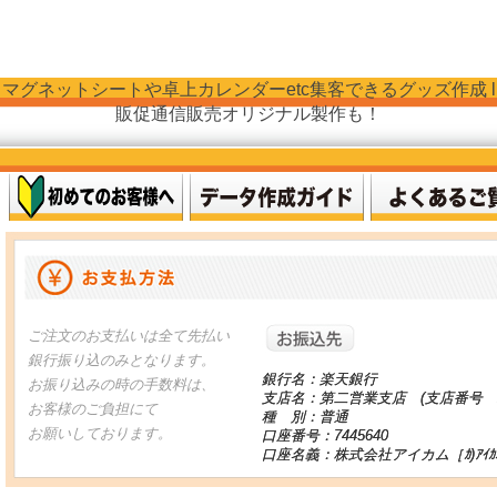
マグネットシートや卓上カレンダーetc集客できるグッズ作成 l
販促通信販売オリジナル製作も！
お振り込
ご注文のお支払いは全て先払い
銀行振り込のみとなります。
銀行名：楽天銀行
お振り込みの時の手数料は、
支店名：第二営業支店 (支店番号 2
お客様のご負担にて
種 別：普通
お願いしております。
口座番号：7445640
口座名義：株式会社アイカム［ｶ)ｱｲｶ