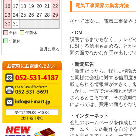
電気工事業界の集客方法
16
17
18
19
20
21
22
23
24
25
26
27
28
29
それでは次に、電気工事業界
30
31
・CM
全休
午前休
説明するまでもなく、テレビ
午後休
に対する信用も高めることが
当月に戻る
間の面でなかなか手が出しづ
・新聞広告
「新聞だったら、怪しい情報
と同様に会社に対する信用度
載せられる情報量が大きく、
しかし、一方で活字離れが進
されるところです。その意味
によっては、費用の面もかな
・インターネット
会社のホームページを作成し
ホームページの制作を自分で
法と言えるでしょう。一方で