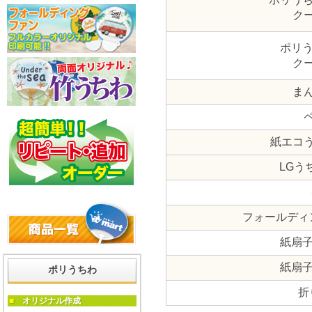
ク
ポリう
ク
ま
紙エコ
LGう
フォールディ
紙扇子
紙扇子
ポリうちわ
折
■
オリジナル作成