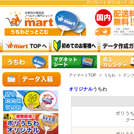
テンプレート ダウンロード（すべ
アイマートTOP
>
うちわ
>
テン
オリジナル
うちわ
ポリうち
ク
ポリうち