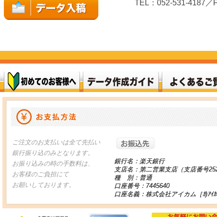
TEL：052-531-4187／F
お振り込
ご注文のお支払いは全て先払い
銀行振り込のみとなります。
銀行名：楽天銀行
お振り込みの時の手数料は、
支店名：第二営業支店（支店番号25
お客様のご負担にて
種 別：普通
お願いしております。
口座番号：7445640
口座名義：株式会社アイカム［ｶ)ｱｲｶ