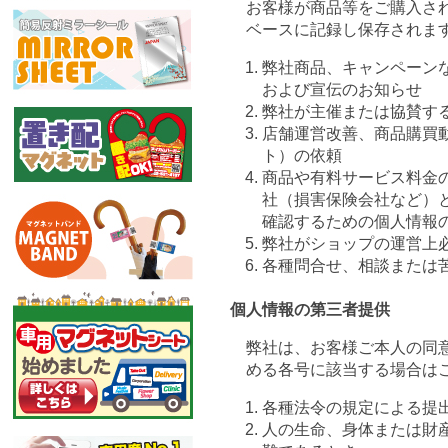
お客様が商品等をご購入さ
ベースに記録し保存されま
弊社商品、キャンペーン
および宣伝のお知らせ
弊社が主催または協賛す
店舗運営改善、商品購買
ト）の依頼
商品や有料サービス料金
社（損害保険会社など）
確認するための個人情報
弊社がショップの運営上
各種問合せ、相談または
個人情報の第三者提供
弊社は、お客様ご本人の同
める各号に該当する場合は
各種法令の規定による提
人の生命、身体または財