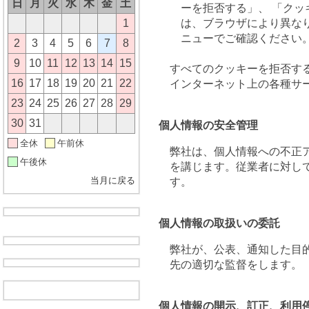
日
月
火
水
木
金
土
ーを拒否する」、 「ク
1
は、ブラウザにより異な
ニューでご確認ください
2
3
4
5
6
7
8
9
10
11
12
13
14
15
すべてのクッキーを拒否す
16
17
18
19
20
21
22
インターネット上の各種サ
23
24
25
26
27
28
29
30
31
個人情報の安全管理
全休
午前休
弊社は、個人情報への不正
午後休
を講じます。従業者に対し
当月に戻る
す。
個人情報の取扱いの委託
弊社が、公表、通知した目
先の適切な監督をします。
個人情報の開示、訂正、利用