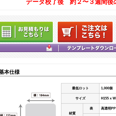
データ校了後 約２〜３週間後
基本仕様
最低ロット
1,000個
サイズ
H155 x W
表
高透明P
材質