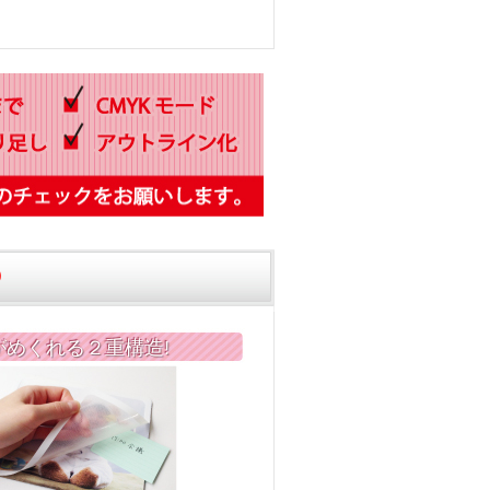
◎
がめくれる２重構造!