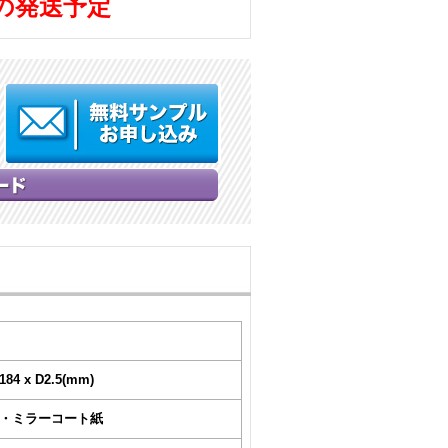
の発送予定
184 x D2.5(mm)
P・ミラーコート紙