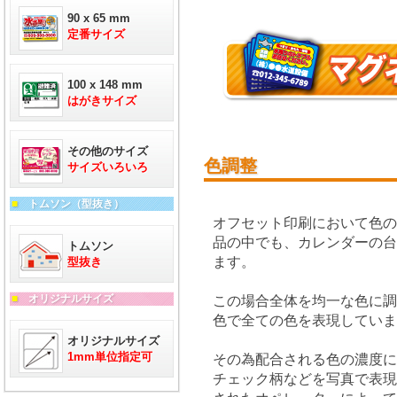
90 x 65 mm
定番サイズ
100 x 148 mm
はがきサイズ
その他のサイズ
色調整
サイズいろいろ
■
トムソン（型抜き）
オフセット印刷において色
品の中でも、カレンダーの
トムソン
ます。
型抜き
■
オリジナルサイズ
この場合全体を均一な色に調
色で全ての色を表現していま
オリジナルサイズ
1mm単位指定可
その為配合される色の濃度
チェック柄などを写真で表