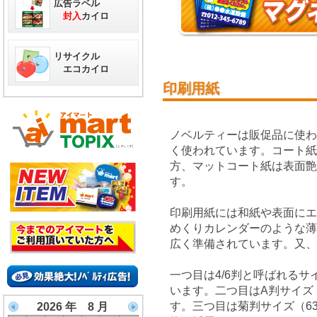
広告ラベル
封入
カイロ
リサイクル
エコカイロ
印刷用紙
ノベルティーは販促品に使
く使われています。コート紙
方、マットコート紙は表面
す。
印刷用紙には和紙や表面に
めくりカレンダーのような
広く準備されています。又、
一つ目は4/6判と呼ばれるサイ
います。二つ目はA判サイズ（
す。三つ目は菊判サイズ（6
2026 年 8 月