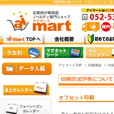
印刷方法や色について - マグネットシート・
アイマートTOP
>
印刷用語
>
印
オフセット印刷
フォーシーズン
カレンダー