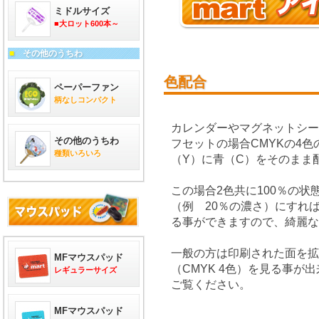
ミドルサイズ
■大ロット600本～
■
その他のうちわ
色配合
ペーパーファン
柄なしコンパクト
カレンダーやマグネットシ
その他のうちわ
フセットの場合CMYKの4
種類いろいろ
（Y）に青（C）をそのまま
この場合2色共に100％の
（例 20％の濃さ）にすれ
る事ができますので、綺麗な
一般の方は印刷された面を拡
MFマウスパッド
（CMYK 4色）を見る事
レギュラーサイズ
ご覧ください。
MFマウスパッド