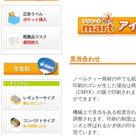
広告ラベル
ポケット挿入
既製品マスク
個別封入
見当合わせ
ノベルティー商材の中でも
■
オリジナル
印刷のズレが生じた場合は商
（CMYK）の版で印刷され
レギュラーサイズ
ができます。
最もポピュラー
機械上で見当をある程度合わ
調整されます。印刷の制度
コンパクトサイズ
ンボと呼ばれるかぎ状の印を
角２封筒に入る
現ています。