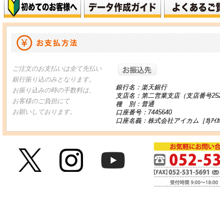
お振り込
ご注文のお支払いは全て先払い
銀行振り込のみとなります。
銀行名：楽天銀行
お振り込みの時の手数料は、
支店名：第二営業支店（支店番号25
お客様のご負担にて
種 別：普通
お願いしております。
口座番号：7445640
口座名義：株式会社アイカム［ｶ)ｱｲｶ