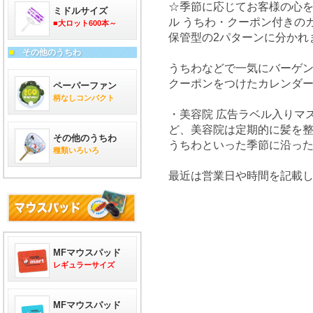
☆季節に応じてお客様の心を
ミドルサイズ
ル うちわ・クーポン付きの
■大ロット600本～
保管型の2パターンに分かれ
■
その他のうちわ
うちわなどで一気にバーゲン
クーポンをつけたカレンダ
ペーパーファン
柄なしコンパクト
・美容院 広告ラベル入りマ
ど、美容院は定期的に髪を
その他のうちわ
うちわといった季節に沿っ
種類いろいろ
最近は営業日や時間を記載
MFマウスパッド
レギュラーサイズ
MFマウスパッド