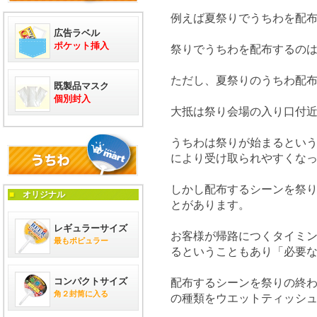
例えば夏祭りでうちわを配
広告ラベル
ポケット挿入
祭りでうちわを配布するの
ただし、夏祭りのうちわ配
既製品マスク
個別封入
大抵は祭り会場の入り口付
うちわは祭りが始まるとい
により受け取られやすくな
しかし配布するシーンを祭
■
オリジナル
とがあります。
レギュラーサイズ
お客様が帰路につくタイミ
最もポピュラー
るということもあり「必要
コンパクトサイズ
配布するシーンを祭りの終
角２封筒に入る
の種類をウエットティッシ