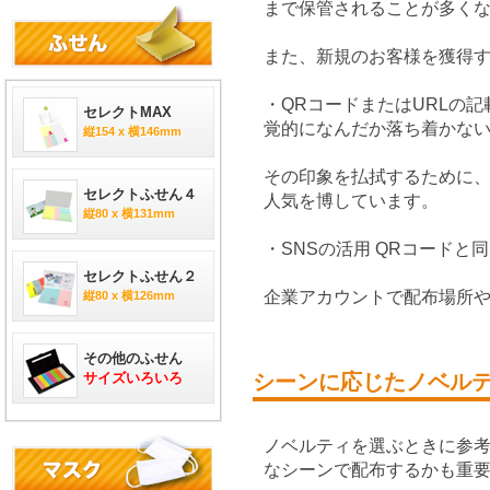
まで保管されることが多く
また、新規のお客様を獲得
・QRコードまたはURLの
セレクトMAX
覚的になんだか落ち着かな
縦154 x 横146mm
その印象を払拭するために、
セレクトふせん４
人気を博しています。
縦80 x 横131mm
・SNSの活用 QRコード
セレクトふせん２
企業アカウントで配布場所
縦80 x 横126mm
その他のふせん
サイズいろいろ
シーンに応じたノベル
ノベルティを選ぶときに参
なシーンで配布するかも重