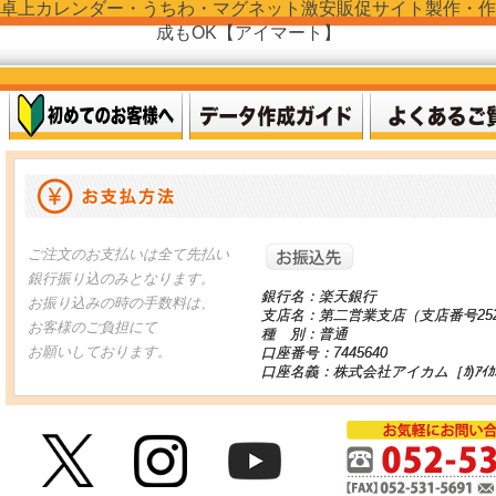
卓上カレンダー・うちわ・マグネット激安販促サイト製作・作
成もOK【アイマート】
お振り込
ご注文のお支払いは全て先払い
銀行振り込のみとなります。
銀行名：楽天銀行
お振り込みの時の手数料は、
支店名：第二営業支店（支店番号25
お客様のご負担にて
種 別：普通
お願いしております。
口座番号：7445640
口座名義：株式会社アイカム［ｶ)ｱｲｶ