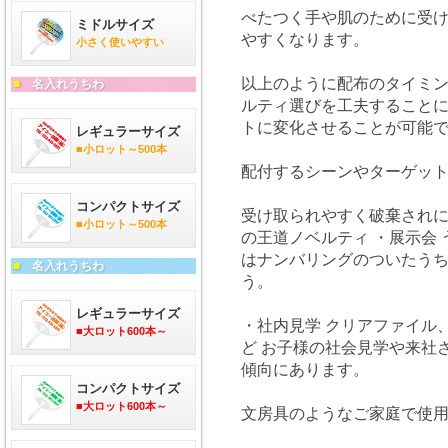
べたつく手や肌のために受
ミドルサイズ
やすくなります。
小さく使いやすい
以上のように配布のタイミ
■
名入れうちわ
ルティ選びを工夫すること
トに変化させることが可能
レギュラーサイズ
■小ロット～500本
配付するシーンやターゲッ
コンパクトサイズ
受け取られやすく破棄されに
■小ロット～500本
の王道ノベルティ ・展示会
はナンバリングのついたう
■
名入れうちわ
う。
レギュラーサイズ
・社内見学 クリアファイル
■大ロット600本～
ど お子様の社会見学や来社
傾向にあります。
コンパクトサイズ
■大ロット600本～
文房具のようなご家庭で使