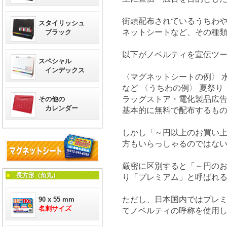
街頭配布されているうちわ
スタイリッシュ
ネットシートなど、その種
ブラック
以下がノベルティを宣伝ツ
スペシャル
インデックス
〈マグネットシートの例〉
など 〈うちわの例〉 夏祭
ラッグストア・電化製品広告
その他の
カレンダー
基本的に無料で配布するも
しかし「～円以上のお買い
方もいらっしゃるのではな
厳密に区別すると「～円の
■
長方形（角丸）
り「プレミアム」と呼ばれ
ただし、日本国内ではプレ
90 x 55 mm
名刺サイズ
てノベルティの呼称を使用