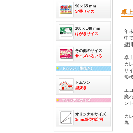
90 x 65 mm
卓上
定番サイズ
100 x 148 mm
年
はがきサイズ
中
壁
その他のサイズ
サイズいろいろ
卓上
カ
■
トムソン（型抜き）
サ
形
トムソン
型抜き
エ
廃
■
オリジナルサイズ
ン
オリジナルサイズ
カ
1mm単位指定可
為