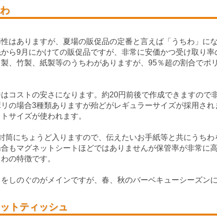
わ
節性はありますが、夏場の販促品の定番と言えば「うちわ」に
先から9月にかけての販促品ですが、非常に安価かつ受け取り率
リ製、竹製、紙製等のうちわがありますが、95％超の割合でポ
。
番はコストの安さになります。約20円前後で作成できますので
ポリの場合3種類ありますが殆どがレギュラーサイズが採用され
クトサイズが使われます。
2封筒にちょうど入りますので、伝えたいお手紙等と共にうちわ
場合もマグネットシートほどではありませんが保管率が非常に
ちわの特徴です。
さをしのぐのがメインですが、春、秋のバーベキューシーズン
ットティッシュ