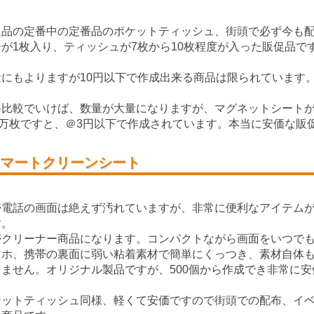
促品の定番中の定番品のポケットティッシュ、街頭で必ず今も
告が1枚入り、ティッシュが7枚から10枚程度が入った販促品で
。
量にもよりますが10円以下で作成出来る商品は限られています
格比較でいけば、数量が大量になりますが、マグネットシート
00万枚ですと、＠3円以下で作成されています。本当に安価な販
マートクリーンシート
帯電話の画面は絶えず汚れていますが、非常に便利なアイテム
す。
帯クリーナー商品になります。コンパクトながら画面をいつで
マホ、携帯の裏面に弱い粘着素材で簡単にくっつき、素材自体
りません。オリジナル製品ですが、500個から作成でき非常に
ケットティッシュ同様、軽くて安価ですので街頭での配布、イ