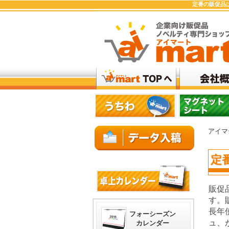
定番の販促品
アイマ
定
販促
す。
長年
フォーシーズン
ュ、
カレンダー