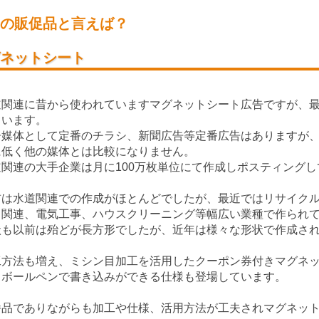
の販促品と言えば？
ネットシート
道関連に昔から使われていますマグネットシート広告ですが、
ています。
告媒体として定番のチラシ、新聞広告等定番広告はありますが
に低く他の媒体とは比較になりません。
道関連の大手企業は月に100万枚単位にて作成しポスティングし
前は水道関連での作成がほとんどでしたが、最近ではリサイク
し関連、電気工事、ハウスクリーニング等幅広い業種で作られ
状も以前は殆どが長方形でしたが、近年は様々な形状で作成さ
工方法も増え、ミシン目加工を活用したクーポン券付きマグネ
、ボールペンで書き込みができる仕様も登場しています。
番品でありながらも加工や仕様、活用方法が工夫されマグネッ