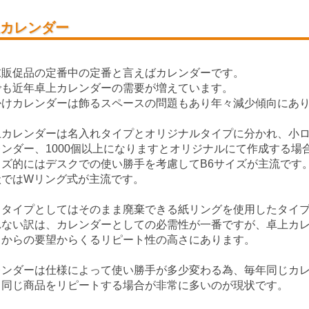
カレンダー
末販促品の定番中の定番と言えばカレンダーです。
でも近年卓上カレンダーの需要が増えています。
掛けカレンダーは飾るスペースの問題もあり年々減少傾向にあ
カレンダーは名入れタイプとオリジナルタイプに分かれ、小ロッ
レンダー、1000個以上になりますとオリジナルにて作成する場
イズ的にはデスクでの使い勝手を考慮してB6サイズが主流です
状ではWリング式が主流です。
コタイプとしてはそのまま廃棄できる紙リングを使用したタイ
れない訳は、カレンダーとしての必需性が一番ですが、卓上カ
トからの要望からくるリピート性の高さにあります。
レンダーは仕様によって使い勝手が多少変わる為、毎年同じカ
、同じ商品をリピートする場合が非常に多いのが現状です。