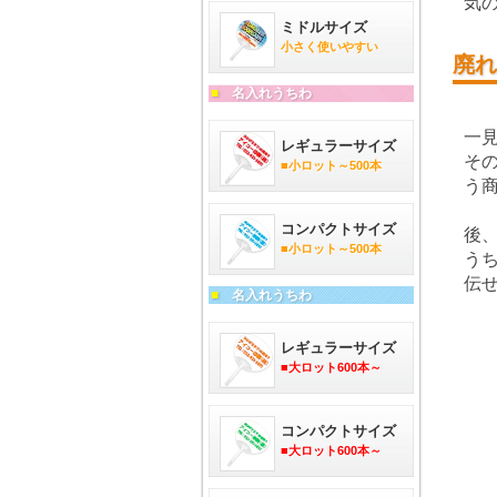
気
ミドルサイズ
小さく使いやすい
廃れ
■
名入れうちわ
一
レギュラーサイズ
そ
■小ロット～500本
う
コンパクトサイズ
後
■小ロット～500本
う
伝
■
名入れうちわ
レギュラーサイズ
■大ロット600本～
コンパクトサイズ
■大ロット600本～