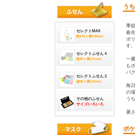
うち
季
セレクトMAX
春
縦154 x 横146mm
ポ
す
セレクトふせん４
一
縦80 x 横131mm
も
パ
セレクトふせん２
縦80 x 横126mm
角
の
う
その他のふせん
サイズいろいろ
暑
ポケ