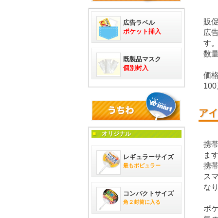
販
広告ラベル
ポケット挿入
広
す
数
既製品マスク
個別封入
価
1
アイ
■
オリジナル
携
ま
レギュラーサイズ
携
最もポピュラー
ス
な
コンパクトサイズ
角２封筒に入る
ポ