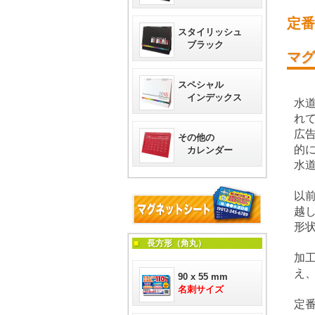
定番
スタイリッシュ
ブラック
マグ
スペシャル
インデックス
水
れ
広
その他の
的
カレンダー
水
以
越
形
■
長方形（角丸）
加
え
90 x 55 mm
名刺サイズ
定