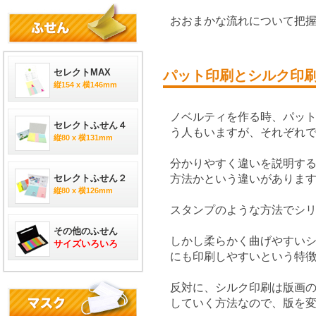
おおまかな流れについて把
セレクトMAX
パット印刷とシルク印
縦154 x 横146mm
ノベルティを作る時、パッ
セレクトふせん４
う人もいますが、それぞれ
縦80 x 横131mm
分かりやすく違いを説明する
セレクトふせん２
方法かという違いがありま
縦80 x 横126mm
スタンプのような方法でシ
その他のふせん
しかし柔らかく曲げやすい
サイズいろいろ
にも印刷しやすいという特
反対に、シルク印刷は版画
していく方法なので、版を