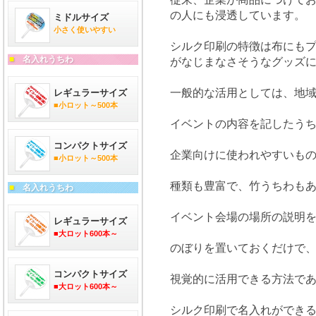
の人にも浸透しています。
ミドルサイズ
小さく使いやすい
シルク印刷の特徴は布にも
■
名入れうちわ
がなじまなさそうなグッズ
一般的な活用としては、地
レギュラーサイズ
■小ロット～500本
イベントの内容を記したう
コンパクトサイズ
企業向けに使われやすいも
■小ロット～500本
種類も豊富で、竹うちわも
■
名入れうちわ
イベント会場の場所の説明
レギュラーサイズ
■大ロット600本～
のぼりを置いておくだけで
コンパクトサイズ
視覚的に活用できる方法で
■大ロット600本～
シルク印刷で名入れができ