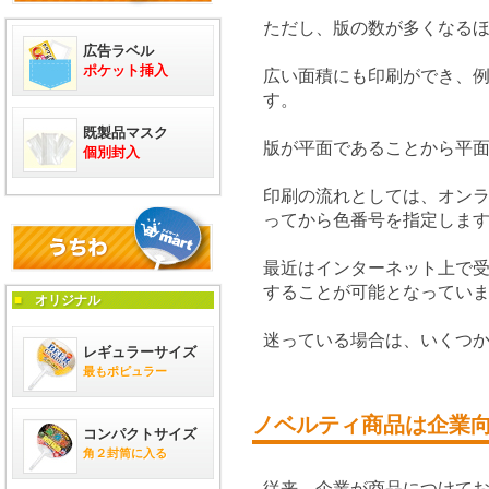
ただし、版の数が多くなる
広告ラベル
ポケット挿入
広い面積にも印刷ができ、例
す。
既製品マスク
版が平面であることから平
個別封入
印刷の流れとしては、オン
ってから色番号を指定しま
最近はインターネット上で
することが可能となってい
■
オリジナル
迷っている場合は、いくつ
レギュラーサイズ
最もポピュラー
ノベルティ商品は企業
コンパクトサイズ
角２封筒に入る
従来、企業が商品につけて