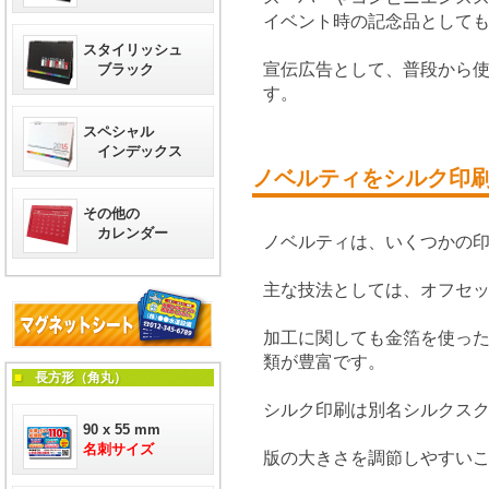
イベント時の記念品として
スタイリッシュ
宣伝広告として、普段から
ブラック
す。
スペシャル
インデックス
ノベルティをシルク印
その他の
カレンダー
ノベルティは、いくつかの
主な技法としては、オフセ
加工に関しても金箔を使っ
類が豊富です。
■
長方形（角丸）
シルク印刷は別名シルクス
90 x 55 mm
名刺サイズ
版の大きさを調節しやすい