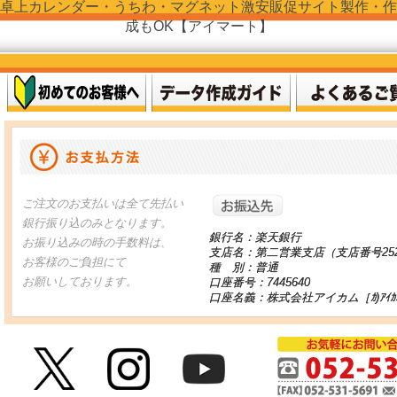
卓上カレンダー・うちわ・マグネット激安販促サイト製作・作
成もOK【アイマート】
お振り込
ご注文のお支払いは全て先払い
銀行振り込のみとなります。
銀行名：楽天銀行
お振り込みの時の手数料は、
支店名：第二営業支店（支店番号25
お客様のご負担にて
種 別：普通
お願いしております。
口座番号：7445640
口座名義：株式会社アイカム［ｶ)ｱｲｶ