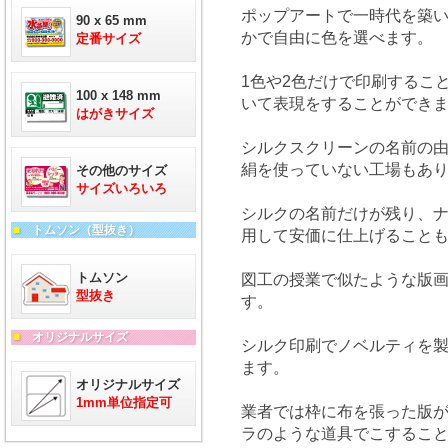
ポップアートで一時代を築
90 x 65 mm
かで自由に色を選べます。
定番サイズ
1色や2色だけで印刷するこ
100 x 148 mm
いて表現をすることができ
はがきサイズ
シルクスクリーンの名前の
絹を使っていない工場もあ
その他のサイズ
サイズいろいろ
シルクの名前だけが残り、
■
トムソン（型抜き）
用して安価に仕上げること
トムソン
図工の授業で似たような版
型抜き
す。
■
オリジナルサイズ
シルク印刷でノベルティを
ます。
オリジナルサイズ
1mm単位指定可
業者では枠に布を張った版
ラのような道具でこするこ