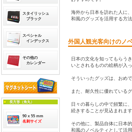
海外から日本を訪れた人に
スタイリッシュ
和風のグッズを活用する方
ブラック
スペシャル
外国人観光客向けのノ
インデックス
その他の
日本の文化を知ってもらう
カレンダー
いとされるものの絵柄が入
そういったグッズは、おめ
また、耐久性に優れている
■
長方形（角丸）
日々の暮らしの中で頻繁に
続きすることが見込まれま
90 x 55 mm
名刺サイズ
その他に、製品自体に日本
和風のノベルティとして活