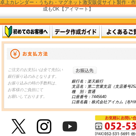
卓上カレンダー・うちわ・マグネット激安販促サイト製作・作
成もOK【アイマート】
お振り込
ご注文のお支払いは全て先払い
銀行振り込のみとなります。
銀行名：楽天銀行
お振り込みの時の手数料は、
支店名：第二営業支店（支店番号25
お客様のご負担にて
種 別：普通
お願いしております。
口座番号：7445640
口座名義：株式会社アイカム［ｶ)ｱｲｶ