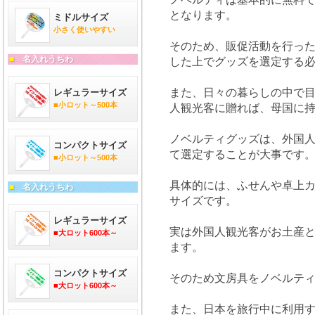
となります。
ミドルサイズ
小さく使いやすい
そのため、販促活動を行っ
■
名入れうちわ
した上でグッズを選定する
また、日々の暮らしの中で
レギュラーサイズ
■小ロット～500本
人観光客に贈れば、母国に
ノベルティグッズは、外国
コンパクトサイズ
て選定することが大事です
■小ロット～500本
具体的には、ふせんや卓上
■
名入れうちわ
サイズです。
レギュラーサイズ
実は外国人観光客がお土産
■大ロット600本～
ます。
コンパクトサイズ
そのため文房具をノベルテ
■大ロット600本～
また、日本を旅行中に利用