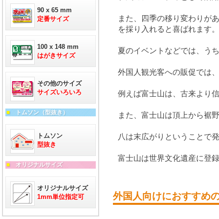
90 x 65 mm
また、四季の移り変わりが
定番サイズ
を採り入れると喜ばれます
100 x 148 mm
夏のイベントなどでは、う
はがきサイズ
外国人観光客への販促では
その他のサイズ
サイズいろいろ
例えば富士山は、古来より
■
トムソン（型抜き）
また、富士山は頂上から裾
トムソン
八は末広がりということで
型抜き
富士山は世界文化遺産に登
■
オリジナルサイズ
オリジナルサイズ
外国人向けにおすすめ
1mm単位指定可