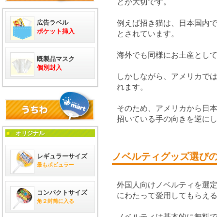
とが大切です。
広告ラベル
例えば招き猫は、日本国内
ポケット挿入
とされています。
海外でも同様にお土産とし
既製品マスク
個別封入
しかしながら、アメリカで
れます。
そのため、アメリカから日
招いている手の向きを逆に
■
オリジナル
ノベルティグッズ選び
レギュラーサイズ
最もポピュラー
外国人向けノベルティを選
コンパクトサイズ
にわたって愛用してもらえ
角２封筒に入る
ノベルティは基本的に無料