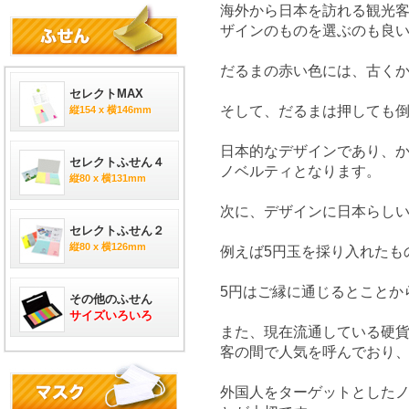
海外から日本を訪れる観光
ザインのものを選ぶのも良
だるまの赤い色には、古く
セレクトMAX
そして、だるまは押しても
縦154 x 横146mm
日本的なデザインであり、
セレクトふせん４
ノベルティとなります。
縦80 x 横131mm
次に、デザインに日本らし
セレクトふせん２
縦80 x 横126mm
例えば5円玉を採り入れたも
5円はご縁に通じるとことか
その他のふせん
サイズいろいろ
また、現在流通している硬
客の間で人気を呼んでおり
外国人をターゲットとした