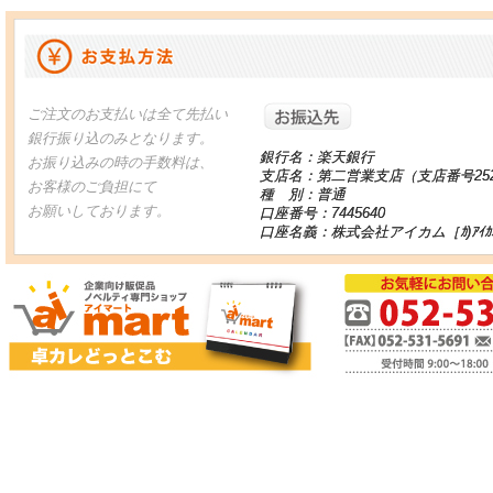
お振り込
ご注文のお支払いは全て先払い
銀行振り込のみとなります。
銀行名：楽天銀行
お振り込みの時の手数料は、
支店名：第二営業支店（支店番号25
お客様のご負担にて
種 別：普通
お願いしております。
口座番号：7445640
口座名義：株式会社アイカム［ｶ)ｱｲｶ