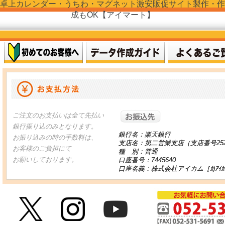
卓上カレンダー・うちわ・マグネット激安販促サイト製作・作
成もOK【アイマート】
お振り込
ご注文のお支払いは全て先払い
銀行振り込のみとなります。
銀行名：楽天銀行
お振り込みの時の手数料は、
支店名：第二営業支店（支店番号25
お客様のご負担にて
種 別：普通
お願いしております。
口座番号：7445640
口座名義：株式会社アイカム［ｶ)ｱｲｶ