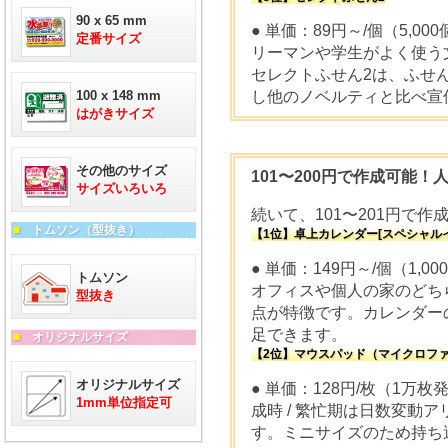
90 x 65 mm
● 単価：89円～/個（5,
定番サイズ
リーマンや学生がよく使う
セレクトふせん2は、ふせ
100 x 148 mm
し他のノベルティと比べ宣
はがきサイズ
その他のサイズ
101〜200円で作成可能！
サイズいろいろ
続いて、101〜201円で
■
トムソン（型抜き）
【1位】卓上カレンダー[スペシャル
● 単価：149円～/個（1
トムソン
オフィスや個人の家のどち
型抜き
点が特徴です。カレンダー
足できます。
■
オリジナルサイズ
【2位】マウスパッド（マイクロフ
オリジナルサイズ
● 単価：128円/枚（1万枚
1mm単位指定可
成時 / 繁忙期は日数変動
す。ミニサイズのため持ち