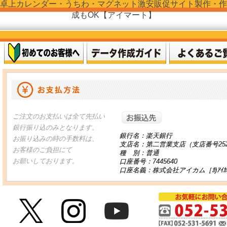
卓上カレンダー・うちわ・マグネット激安販促サイト製作・作
成もOK【アイマート】
お振り込
ご注文のお支払いは全て先払い
銀行振り込のみとなります。
銀行名：楽天銀行
お振り込みの時の手数料は、
支店名：第二営業支店（支店番号25
お客様のご負担にて
種 別：普通
お願いしております。
口座番号：7445640
口座名義：株式会社アイカム［ｶ)ｱｲｶ