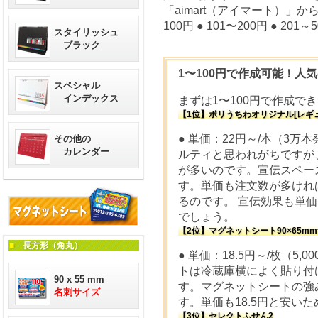
「aimart（アイマート）」
100円 ● 101〜200円 ● 201～
スタイリッシュ
ブラック
1〜100円で作成可能！人
スペシャル
インデックス
まずは1〜100円で作成で
【1位】ポリうちわオリジナル[レギ
● 単価：22円～/本（3万
その他の
カレンダー
ルティと思われがちですが
が多いのです。宣伝スペー
す。単価も注文数が多けれ
るのです。 宣伝効果も単
でしょう。
【2位】マグネットシート90×65m
■
長方形（角丸）
● 単価：18.5円～/枚（5
トは冷蔵庫横によく貼り付
90 x 55 mm
す。マグネットシートの強
名刺サイズ
す。単価も18.5円と安い
【3位】セレクトふせん2