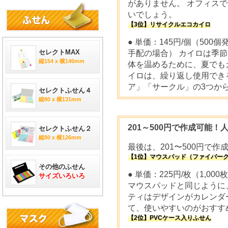
がありません。 オフィス
いでしょう。
【3位】リサイクルエコカイロ
● 単価：145円/個（50
セレクトMAX
手配の場合） カイロは季
縦154 x 横146mm
体を温めるために、夏でも
イロは、繰り返し使用でき
ア」「サークル」の3つか
セレクトふせん４
縦80 x 横131mm
201～500円で作成可能！
セレクトふせん２
縦80 x 横126mm
最後は、201〜500円で
【1位】マウスパッド（ファイバーク
その他のふせん
● 単価：225円/枚（1,
サイズいろいろ
マウスパッドと同じように
ティはデザインがカレンダ
て、使いやすいのがおすす
【2位】PVCケース入りふせん