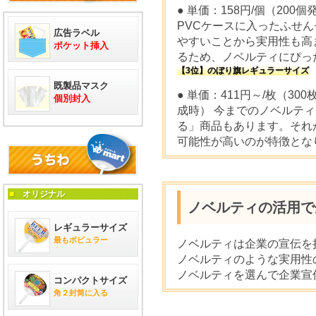
● 単価：158円/個（20
PVCケースに入ったふせ
広告ラベル
やすいことから実用性も高
ポケット挿入
るため、ノベルティにぴっ
【3位】のぼり旗レギュラーサイズ
既製品マスク
● 単価：411円～/枚（3
個別封入
成時） 今までのノベルテ
る」商品もあります。それ
可能性が高いのが特徴とな
■
オリジナル
ノベルティの活用で
レギュラーサイズ
最もポピュラー
ノベルティは企業の宣伝を
ノベルティのような実用性
ノベルティを選んで企業宣
コンパクトサイズ
角２封筒に入る