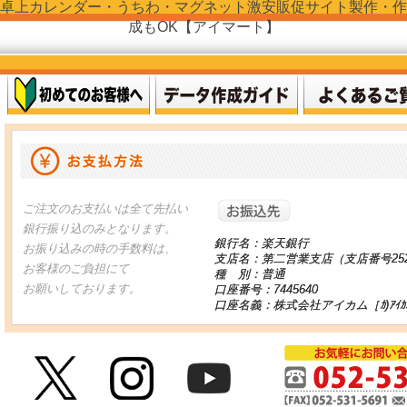
卓上カレンダー・うちわ・マグネット激安販促サイト製作・作
成もOK【アイマート】
お振り込
ご注文のお支払いは全て先払い
銀行振り込のみとなります。
銀行名：楽天銀行
お振り込みの時の手数料は、
支店名：第二営業支店（支店番号25
お客様のご負担にて
種 別：普通
お願いしております。
口座番号：7445640
口座名義：株式会社アイカム［ｶ)ｱｲｶ