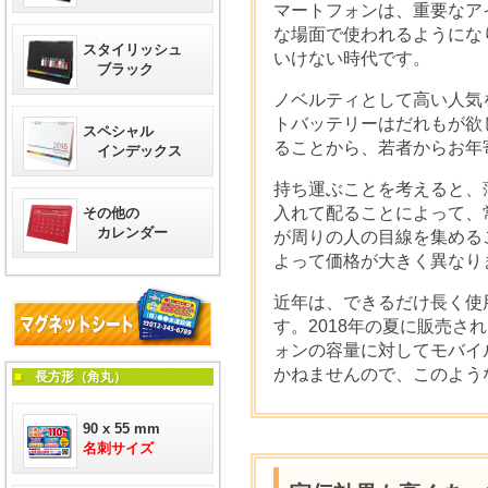
マートフォンは、重要なア
な場面で使われるようにな
スタイリッシュ
いけない時代です。
ブラック
ノベルティとして高い人気
トバッテリーはだれもが欲
スペシャル
ることから、若者からお年
インデックス
持ち運ぶことを考えると、
入れて配ることによって、
その他の
カレンダー
が周りの人の目線を集める
よって価格が大きく異なり
近年は、できるだけ長く使
す。2018年の夏に販売さ
ォンの容量に対してモバイ
かねませんので、このよう
■
長方形（角丸）
90 x 55 mm
名刺サイズ