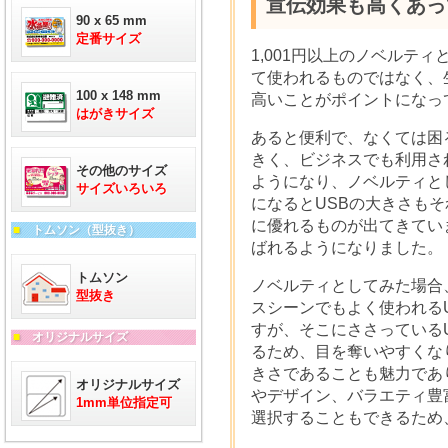
宣伝効果も高くあっ
90 x 65 mm
定番サイズ
1,001円以上のノベルテ
て使われるものではなく、
100 x 148 mm
高いことがポイントになっ
はがきサイズ
あると便利で、なくては困
きく、ビジネスでも利用さ
その他のサイズ
ようになり、ノベルティと
サイズいろいろ
になるとUSBの大きさも
に優れるものが出てきてい
■
トムソン（型抜き）
ばれるようになりました。
トムソン
ノベルティとしてみた場合
型抜き
スシーンでもよく使われる
すが、そこにささっている
■
オリジナルサイズ
るため、目を奪いやすくな
きさであることも魅力であ
オリジナルサイズ
やデザイン、バラエティ豊
1mm単位指定可
選択することもできるため