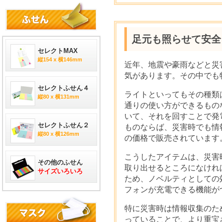
足元も照らせて安全
セレクトMAX
縦154 x 横146mm
近年、地震や豪雨などと災
気があります。その中でも
セレクトふせん４
ライトといってもその種類
縦80 x 横131mm
通りの使い方ができるもの
いて、それを回すことで発
セレクトふせん２
ものならば、災害時でも情報
縦80 x 横126mm
の価格で販売されています
こうしたアイテムは、災害
その他のふせん
取り出せるところになけれ
サイズいろいろ
ため、ノベルティとしての
フォンが充電できる機能が
特に災害時は情報収集のた
っていることで、より重宝