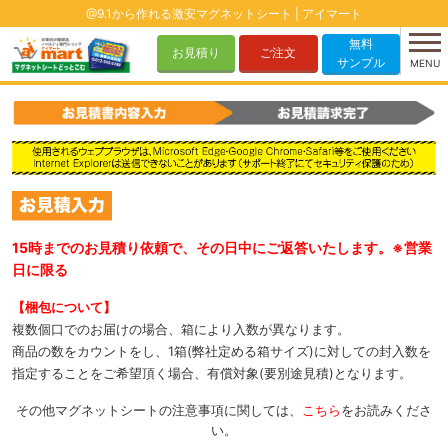
@9.1から作れる激安マグネットシート | アイマート
無料
お見積り
ご注文
サンプル
MENU
15時までのお見積り依頼で、その日中にご返答いたします。※営業
日に限る
【梱包について】
複数個口でのお届けの場合、箱により入数が異なります。
商品の数をカウントをし、1箱(弊社定める箱サイズ)に対しての封入数を
指定することをご希望頂く場合、有償対象(要別途見積)となります。
その他マグネットシートの注意事項に関しては、
こちら
をお読みくださ
い。