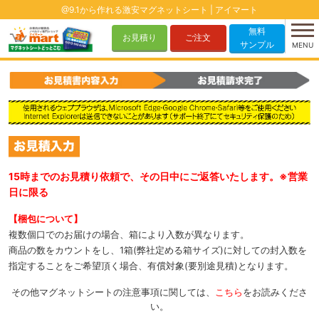
@9.1から作れる激安マグネットシート | アイマート
無料
お見積り
ご注文
サンプル
MENU
15時までのお見積り依頼で、その日中にご返答いたします。※営業
日に限る
【梱包について】
複数個口でのお届けの場合、箱により入数が異なります。
商品の数をカウントをし、1箱(弊社定める箱サイズ)に対しての封入数を
指定することをご希望頂く場合、有償対象(要別途見積)となります。
その他マグネットシートの注意事項に関しては、
こちら
をお読みくださ
い。